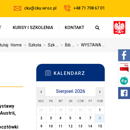
cku@cku.wroc.pl
+48 71 798 67 01
T
KURSY I SZKOLENIA
KONTAKT
tutaj:
Home
>
Szkoła
>
Szk ...
>
Bib ...
>
WYSTAWA ...
KALENDARZ
‹
Sierpień 2026
›
NDZ
PN
WT
ŚR
CZW
PT
SOB
wystawy
26
27
28
29
30
31
1
Austrii,
2
3
4
5
6
7
8
pocztówki
9
10
11
12
13
14
15