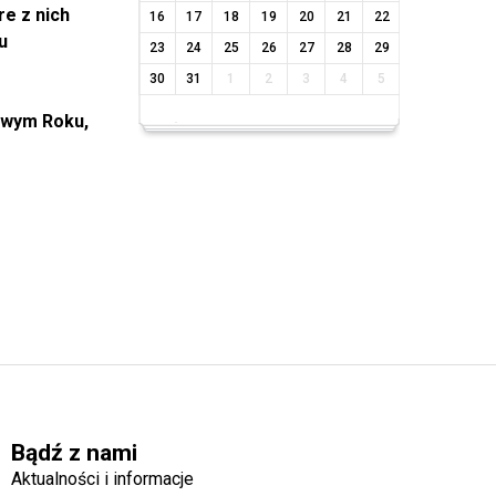
re z nich
16
17
18
19
20
21
22
u
23
24
25
26
27
28
29
30
31
1
2
3
4
5
owym Roku,
Bądź z nami
Aktualności i informacje