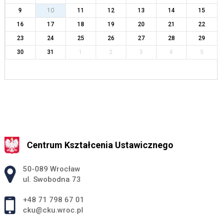
9
10
11
12
13
14
15
16
17
18
19
20
21
22
23
24
25
26
27
28
29
30
31
1
2
3
4
5
Centrum Kształcenia Ustawicznego
Adres pocztowy:
50-089 Wrocław
ul. Swobodna 73
+48 71 798 67 01
cku@cku.wroc.pl