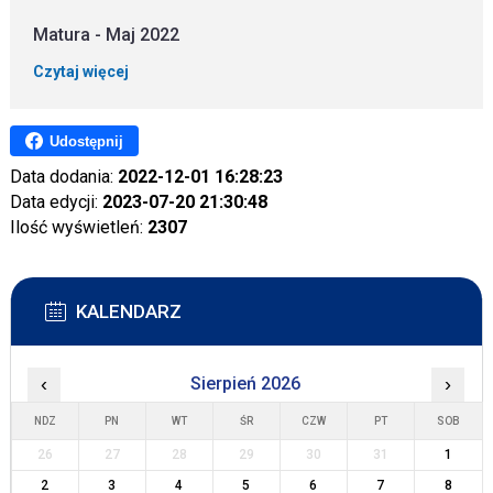
Matura - Maj 2022
Czytaj więcej
Udostępnij
Data dodania:
2022-12-01 16:28:23
Data edycji:
2023-07-20 21:30:48
Ilość wyświetleń:
2307
KALENDARZ
‹
Sierpień 2026
›
NDZ
PN
WT
ŚR
CZW
PT
SOB
26
27
28
29
30
31
1
2
3
4
5
6
7
8