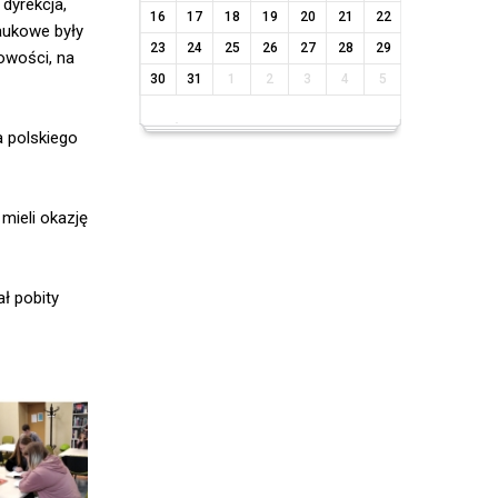
dyrekcja,
16
17
18
19
20
21
22
naukowe były
23
24
25
26
27
28
29
gowości, na
30
31
1
2
3
4
5
a polskiego
 mieli okazję
ł pobity