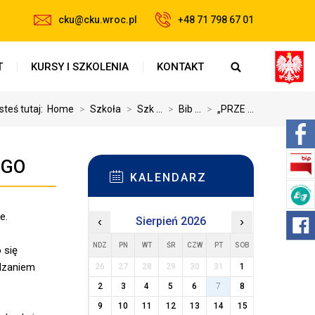
cku@cku.wroc.pl
+48 71 798 67 01
T
KURSY I SZKOLENIA
KONTAKT
steś tutaj:
Home
>
Szkoła
>
Szk ...
>
Bib ...
>
„PRZE ...
EGO
KALENDARZ
e.
‹
Sierpień 2026
›
NDZ
PN
WT
ŚR
CZW
PT
SOB
 się
ędzaniem
26
27
28
29
30
31
1
2
3
4
5
6
7
8
9
10
11
12
13
14
15