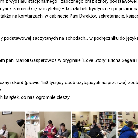
um z wydziału stacjonarnego i zaocznego oraz szkoły podstawowej, 
udynek zamienił się w czytelnię – książki beletrystyczne i popularno
 także na korytarzach, w gabinecie Pani Dyrektor, sekretariacie, księ
koły podstawowej zaczytanych na schodach… w podręczniku do język
kiem pani Marioli Gasperowicz w oryginale “Love Story” Ericha Segala i
ny rekord (prawie 150 tysięcy osób czytających na przerwie) zosta
b.
 książek, co nas ogromnie cieszy.