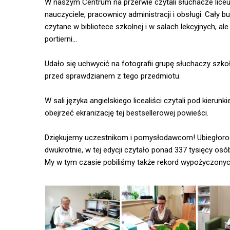
W naszym Centrum na przerwie czytali słuchacze lice
nauczyciele, pracownicy administracji i obsługi. Cały b
czytane w bibliotece szkolnej i w salach lekcyjnych, ale
portierni…
Udało się uchwycić na fotografii grupę słuchaczy sz
przed sprawdzianem z tego przedmiotu.
W sali języka angielskiego licealiści czytali pod kierun
obejrzeć ekranizację tej bestsellerowej powieści.
Dziękujemy uczestnikom i pomysłodawcom! Ubiegłorocz
dwukrotnie, w tej edycji czytało ponad 337 tysięcy osó
My w tym czasie pobiliśmy także rekord wypożyczonych