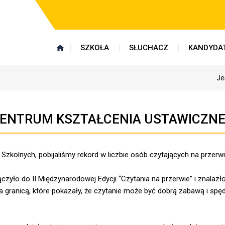
SZKOŁA
SŁUCHACZ
KANDYDA
Je
 CENTRUM KSZTAŁCENIA USTAWICZN
zkolnych, pobijaliśmy rekord w liczbie osób czytających na przerwi
yło do II Międzynarodowej Edycji “Czytania na przerwie” i znalazło
za granicą, które pokazały, że czytanie może być dobrą zabawą i sp