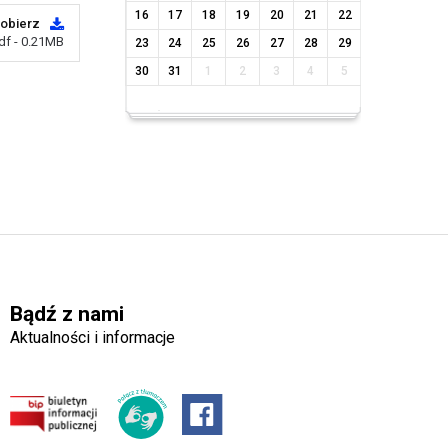
16
17
18
19
20
21
22
obierz
df - 0.21MB
23
24
25
26
27
28
29
30
31
1
2
3
4
5
Bądź z nami
Aktualności i informacje