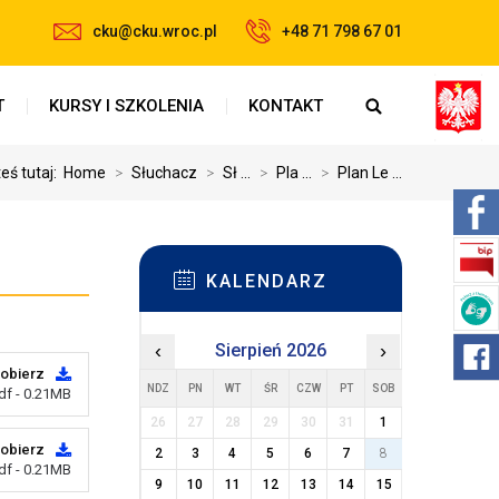
cku@cku.wroc.pl
+48 71 798 67 01
T
KURSY I SZKOLENIA
KONTAKT
eś tutaj:
Home
>
Słuchacz
>
Sł ...
>
Pla ...
>
Plan Le ...
KALENDARZ
‹
Sierpień 2026
›
obierz
NDZ
PN
WT
ŚR
CZW
PT
SOB
df - 0.21MB
26
27
28
29
30
31
1
obierz
2
3
4
5
6
7
8
df - 0.21MB
9
10
11
12
13
14
15