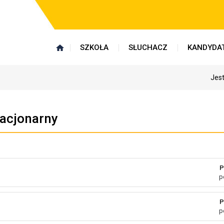
SZKOŁA
SŁUCHACZ
KANDYDA
Jest
tacjonarny
P
p
P
p