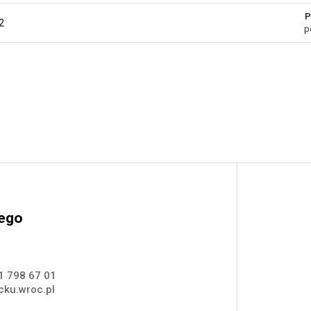
P
2
p
nego
1 798 67 01
ku.wroc.pl