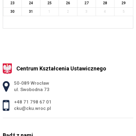
23
24
25
26
27
28
29
30
31
1
2
3
4
5
Centrum Kształcenia Ustawicznego
Adres pocztowy:
50-089 Wrocław
ul. Swobodna 73
+48 71 798 67 01
cku@cku.wroc.pl
Bądź z nami