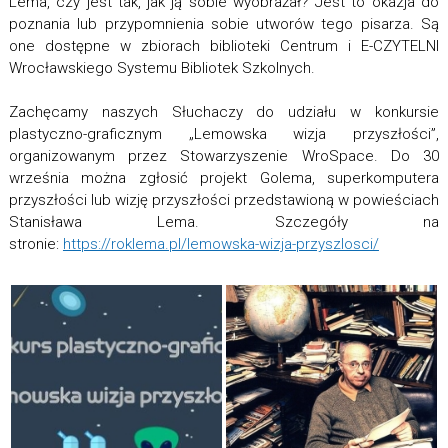
Lema, czy jest tak, jak ją sobie wyobrażał? Jest to okazja do
poznania lub przypomnienia sobie utworów tego pisarza. Są
one dostępne w zbiorach biblioteki Centrum i E-CZYTELNI
Wrocławskiego Systemu Bibliotek Szkolnych.
Zachęcamy naszych Słuchaczy do udziału w konkursie
plastyczno-graficznym „Lemowska wizja przyszłości”,
organizowanym przez Stowarzyszenie WroSpace. Do 30
września można zgłosić projekt Golema, superkomputera
przyszłości lub wizję przyszłości przedstawioną w powieściach
Stanisława Lema. Szczegóły na
stronie:
https://roklema.pl/lemowska-wizja-przyszlosci/