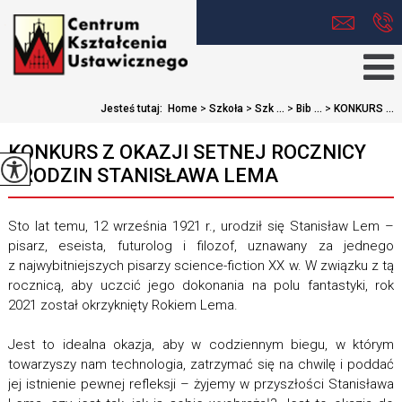
Jesteś tutaj:
Home
>
Szkoła
>
Szk ...
>
Bib ...
>
KONKURS ...
KONKURS Z OKAZJI SETNEJ ROCZNICY
URODZIN STANISŁAWA LEMA
Sto lat temu, 12 września 1921 r., urodził się Stanisław Lem –
pisarz, eseista, futurolog i filozof, uznawany za jednego
z najwybitniejszych pisarzy science-fiction XX w. W związku z tą
rocznicą, aby uczcić jego dokonania na polu fantastyki, rok
2021 został okrzyknięty Rokiem Lema.
Jest to idealna okazja, aby w codziennym biegu, w którym
towarzyszy nam technologia, zatrzymać się na chwilę i poddać
jej istnienie pewnej refleksji – żyjemy w przyszłości Stanisława