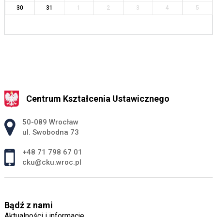
30
31
1
2
3
4
5
Centrum Kształcenia Ustawicznego
Adres pocztowy:
50-089 Wrocław
ul. Swobodna 73
+48 71 798 67 01
cku@cku.wroc.pl
Bądź z nami
Aktualności i informacje