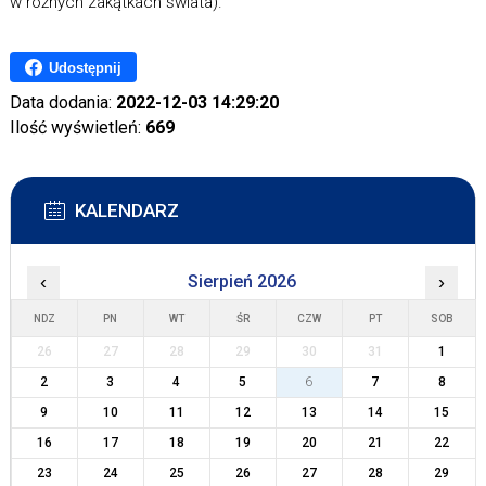
w różnych zakątkach świata).
Udostępnij
Data dodania:
2022-12-03 14:29:20
Ilość wyświetleń:
669
KALENDARZ
‹
Sierpień 2026
›
NDZ
PN
WT
ŚR
CZW
PT
SOB
26
27
28
29
30
31
1
2
3
4
5
6
7
8
9
10
11
12
13
14
15
16
17
18
19
20
21
22
23
24
25
26
27
28
29