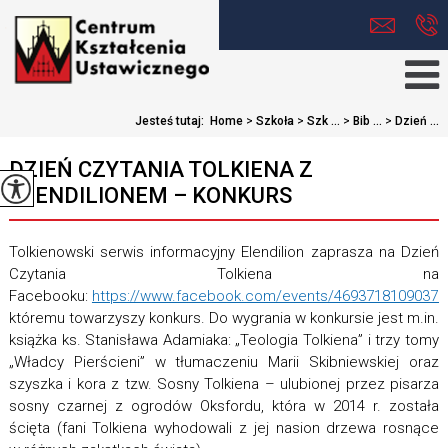
Jesteś tutaj:
Home
>
Szkoła
>
Szk ...
>
Bib ...
>
Dzień ...
DZIEŃ CZYTANIA TOLKIENA Z
ELENDILIONEM – KONKURS
Tolkienowski serwis informacyjny Elendilion zaprasza na Dzień
Czytania Tolkiena na
Facebooku:
https://www.facebook.com/events/46937181090376
któremu towarzyszy konkurs. Do wygrania w konkursie jest m.in.
książka ks. Stanisława Adamiaka: „Teologia Tolkiena” i trzy tomy
„Władcy Pierścieni” w tłumaczeniu Marii Skibniewskiej oraz
szyszka i kora z tzw. Sosny Tolkiena – ulubionej przez pisarza
sosny czarnej z ogrodów Oksfordu, która w 2014 r. została
ścięta (fani Tolkiena wyhodowali z jej nasion drzewa rosnące