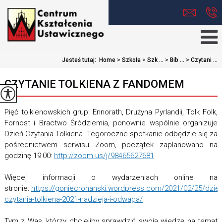
Jesteś tutaj:
Home
>
Szkoła
>
Szk ...
>
Bib ...
>
Czytani ...
CZYTANIE TOLKIENA Z FANDOMEM
Pięć tolkienowskich grup: Ennorath, Drużyna Pyrlandii, Tolk Folk,
Fornost i Bractwo Śródziemia, ponownie wspólnie organizuje
Dzień Czytania Tolkiena. Tegoroczne spotkanie odbędzie się za
pośrednictwem serwisu Zoom, początek zaplanowano na
godzinę 19:00:
http://zoom.us/j/98465627681
Więcej informacji o wydarzeniach online na
stronie:
https://goniecrohanski.wordpress.com/2021/02/25/dzien
czytania-tolkiena-2021-nadzieja-i-odwaga/
Tym z Was, którzy chcieliby sprawdzić swoją wiedzę na temat