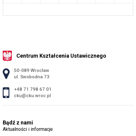
Centrum Kształcenia Ustawicznego
Adres pocztowy:
50-089 Wrocław
ul. Swobodna 73
+48 71 798 67 01
cku@cku.wroc.pl
Bądź z nami
Aktualności i informacje