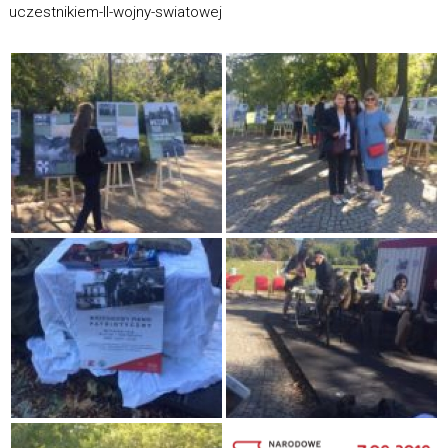
uczestnikiem-II-wojny-swiatowej