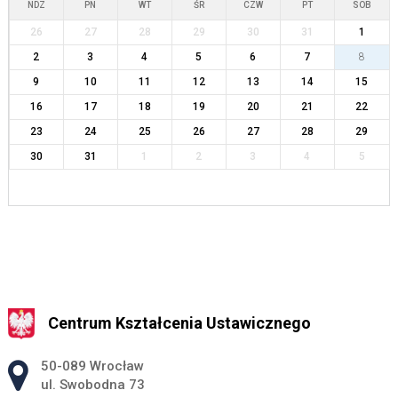
NDZ
PN
WT
ŚR
CZW
PT
SOB
26
27
28
29
30
31
1
2
3
4
5
6
7
8
9
10
11
12
13
14
15
16
17
18
19
20
21
22
23
24
25
26
27
28
29
30
31
1
2
3
4
5
Centrum Kształcenia Ustawicznego
Adres pocztowy:
50-089 Wrocław
ul. Swobodna 73