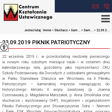
Jesteś tutaj:
Home
>
Słuchacz
>
Sam ...
>
Sam ...
>
22.09.2 ...
22.09.2019 PIKNIK PATRIOTYCZNY
22 września 2019 r., w przedostatnią niedzielę pierwszego
w nowym roku szkolnym miesiąca nauki i w ostatnim dniu
kalendarzowego lata, gościliśmy jako reprezentanci CKU
Szkoły Podstawowej dla Dorosłych z oddziałami gimnazjalnymi
w Parku Stanisława Staszica we Wrocławiu na II Pikniku
Patriotycznym – kameralnej imprezie nawiązującej do
historycznego klimatu II wojny światowej (p. Joanna
Czerniawska, p. Magdalena Marszałek, p. Anna Smolińska oraz
słuchacze i wychowawcy OHP). Inicjatorem i organizatorem
Pikniku Patriotycznego jest Stowarzyszenie Odra – Niemen
i Parki ESK Wrocław Emocje-Sport-Kultura, które poprzez