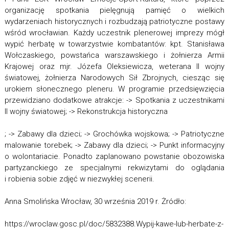
organizację spotkania pielęgnują pamięć o wielkich
wydarzeniach historycznych i rozbudzają patriotyczne postawy
wśród wrocławian. Każdy uczestnik plenerowej imprezy mógł
wypić herbatę w towarzystwie kombatantów: kpt. Stanisława
Wołczaskiego, powstańca warszawskiego i żołnierza Armii
Krajowej oraz mjr. Józefa Oleksiewicza, weterana II wojny
światowej, żołnierza Narodowych Sił Zbrojnych, ciesząc się
urokiem słonecznego pleneru. W programie przedsięwzięcia
przewidziano dodatkowe atrakcje: -> Spotkania z uczestnikami
II wojny światowej; -> Rekonstrukcja historyczna
; -> Zabawy dla dzieci; -> Grochówka wojskowa; -> Patriotyczne
malowanie torebek; -> Zabawy dla dzieci; -> Punkt informacyjny
o wolontariacie. Ponadto zaplanowano powstanie obozowiska
partyzanckiego ze specjalnymi rekwizytami do oglądania
i robienia sobie zdjęć w niezwykłej scenerii.
Anna Smolińska Wrocław, 30 września 2019 r. Żródło:
https://wroclaw.gosc.pl/doc/5832388.Wypij-kawe-lub-herbate-z-