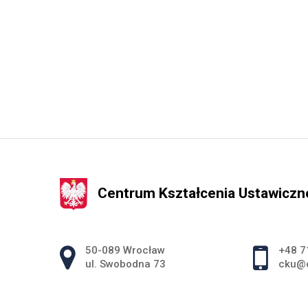
Centrum Kształcenia Ustawicz
Adres pocztowy:
50-089 Wrocław
+48 7
ul. Swobodna 73
cku@c