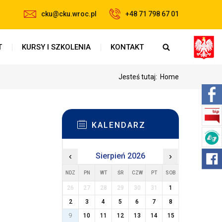
cku@cku.wroc.pl
+48 71 798 67 01
T
KURSY I SZKOLENIA
KONTAKT
Jesteś tutaj:
Home
KALENDARZ
‹
Sierpień 2026
›
NDZ
PN
WT
ŚR
CZW
PT
SOB
26
27
28
29
30
31
1
2
3
4
5
6
7
8
9
10
11
12
13
14
15