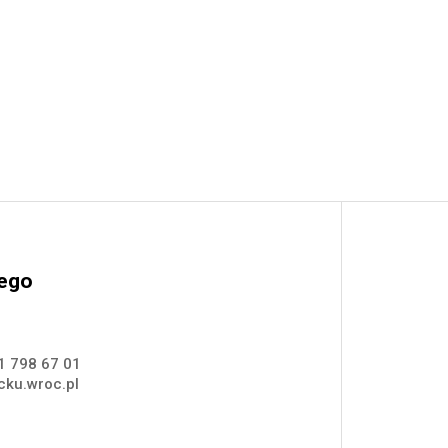
nego
1 798 67 01
ku.wroc.pl